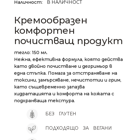
Наличност:
В НАЛИЧНОСТ
Кремообразен
комфортен
почистващ продукт
тегло: 150 мл.
Нежна, ефективна формула, която действа
като двойно почистване и дегримьор в
една стъпка. Помага за отстраняване на
токсини, замърсяване, нечистотии и грим,
като същевременно запазва
хидратацията и комфорта на кожата с
подхранваща текстура.
БЕЗ
ГЛУТЕН
ПОДХОДЯЩО
ЗА
ВЕГАНИ