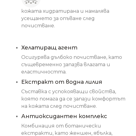
кожата хидратирана и намалява
усещането за опъване след
почистване.
Основни съставки
Хелатиращ агент
Осигурява дълбоко почистване, като
същевременно запазва влагата и
еластичността.
Екстракт от водна лилия
Съставка с успокояващи свойства,
която помага да се запази комфортът
на кожата след почистване.
Антиоксидантен комплекс
Комбинация от ботанически
екстракти, като женшен, ябълка,