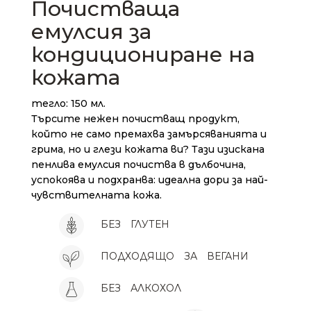
Почистваща
емулсия за
кондициониране на
кожата
тегло: 150 мл.
Търсите нежен почистващ продукт,
който не само премахва замърсяванията и
грима, но и глези кожата ви? Тази изискана
пенлива емулсия почиства в дълбочина,
успокоява и подхранва: идеална дори за най-
чувствителната кожа.
БЕЗ
ГЛУТЕН
ПОДХОДЯЩО
ЗА
ВЕГАНИ
БЕЗ
АЛКОХОЛ