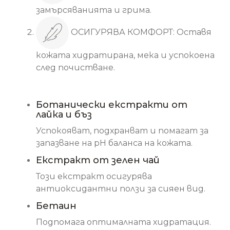
замърсяванията и грима.
ОСИГУРЯВА КОМФОРТ: Оставя
кожата хидратирана, мека и успокоена
след почистване.
Основни съставки
Ботанически екстракти от
лайка и бъз
Успокояват, подхранват и помагат за
запазване на pH баланса на кожата.
Екстракт от зелен чай
Този екстракт осигурява
антиоксидантни ползи за сияен вид.
Бетаин
Подпомага оптималната хидратация.