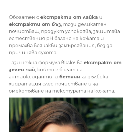
Почистващ продукт за чувствителна кожа
Обогатен с
екстракти от лайка
и
екстракти от бъз
, този деликатен
почистващ продукт успокоява, защитава
естествения pH баланс на кожата и
премахва всякакви замърсявания, без да
причинява сухота.
Тази нежна формула включва
екстракт от
зелен чай
, който е богат на
антиоксиданти, и
бетаин
за дълбока
хидратация след почистване и за
омекотяване на текстурата на кожата.