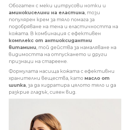
Обогатен с меки цитрусови нотки и
аминокиселини на еластина
, този
популярен крем за тяло помага за
подобряване на тена и еластичността на
кожата. В комбинация с ефективен
комплекс от антиоксидантни
витамини
, той действа за намаляване на
видимостта на отпускането и други
признаци на стареене.
Формулата насища кожата с ефективни
хранителни вещества, като
масло от
шипка
, за да хидратира цялото тяло и да
разкрие гладък, сияен вид.