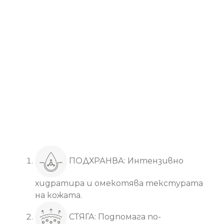
Основни ползи
ПОДХРАНВА: Интензивно
хидратира и омекотява текстурата
на кожата.
СТЯГА: Подпомага по-