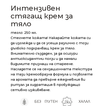
Интензивен
стягащ крем за
тяло
тегло: 250 мл.
Стегнете кожата! Накарайте кожата си
да изглежда и да се усеща различно с този
дълбоко подхранващ крем за тяло.
Внимателно създаден, за да осигури
антиоксидантни ползи и да намали
видимите признаци на стареене.
Насладете се на сензационната текстура
на тази кремообразна формула и позволете
на аромата да превърне ежедневния ви
ритуал за хидратация в пробуждащо
сетивно изживяване.
БЕЗ
ГЛУТЕН
ХАЛАЛ