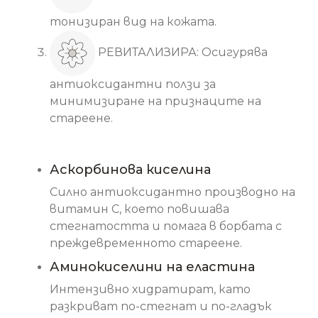
тонизиран вид на кожата.
РЕВИТАЛИЗИРА: Осигурява
антиоксидантни ползи за
минимизиране на признаците на
стареене.
Основни съставки
Аскорбинова киселина
Силно антиоксидантно производно на
витамин C, което повишава
стегнатостта и помага в борбата с
преждевременното стареене.
Аминокиселини на еластина
Интензивно хидратират, като
разкриват по-стегнат и по-гладък