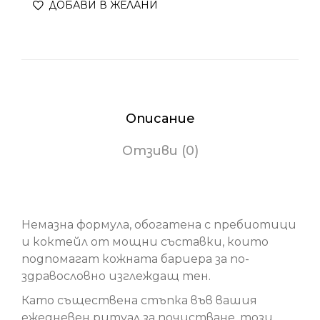
ДОБАВИ В ЖЕЛАНИ
Описание
Отзиви (0)
Хидратираща есенция Diamond Cocoon
Немазна формула, обогатена с пребиотици
и коктейл от мощни съставки, които
подпомагат кожната бариера за по-
здравословно изглеждащ тен.
Като съществена стъпка във вашия
ежедневен ритуал за почистване, този