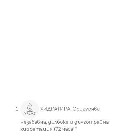
Основни ползи
ХИДРАТИРА: Осигурява
незабавна, дълбока и дълготрайна
хидратация (72 часа)*.