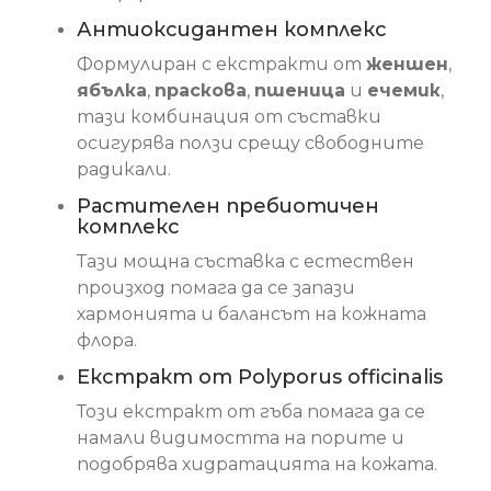
Антиоксидантен комплекс
Формулиран с екстракти от
женшен
,
ябълка
,
праскова
,
пшеница
и
ечемик
,
тази комбинация от съставки
осигурява ползи срещу свободните
радикали.
Растителен пребиотичен
комплекс
Тази мощна съставка с естествен
произход помага да се запази
хармонията и балансът на кожната
флора.
Екстракт от Polyporus officinalis
Този екстракт от гъба помага да се
намали видимостта на порите и
подобрява хидратацията на кожата.