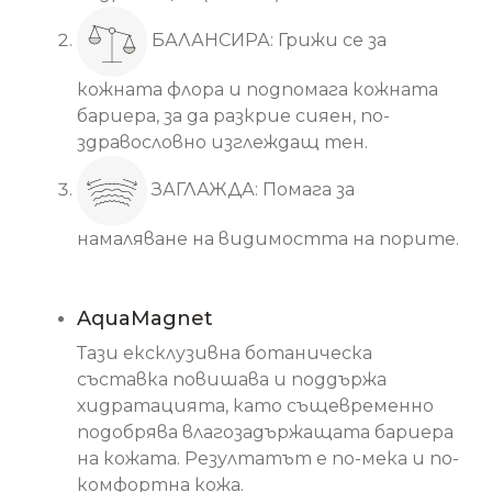
БАЛАНСИРА: Грижи се за
кожната флора и подпомага кожната
бариера, за да разкрие сияен, по-
здравословно изглеждащ тен.
ЗАГЛАЖДА: Помага за
намаляване на видимостта на порите.
Основни съставки
AquaMagnet
Тази ексклузивна ботаническа
съставка повишава и поддържа
хидратацията, като същевременно
подобрява влагозадържащата бариера
на кожата. Резултатът е по-мека и по-
комфортна кожа.