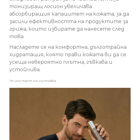
тонизиращ лосион увеличава
абсорбиращия капацитет на кожата, за да
засили ефективността на продуктите за
грижа, които избирате да нанесете след
това.
Насладете се на комфортна, дълготрайна
хидратация, която прави кожата ви да се
усеща невероятно плътна, гъвкава и
устойчива.
*In vivo тест на съставка.