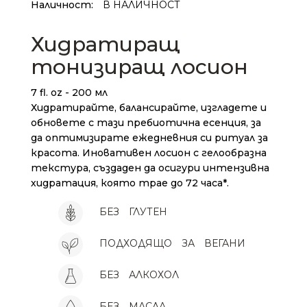
Наличност:
В НАЛИЧНОСТ
Хидратиращ
тонизиращ лосион
7 fl. oz - 200 мл
Хидратирайте, балансирайте, изгладете и
обновете с тази пребиотична есенция, за
да оптимизирате ежедневния си ритуал за
красота. Иновативен лосион с гелообразна
текстура, създаден да осигури интензивна
хидратация, която трае до 72 часа*.
БЕЗ
ГЛУТЕН
ПОДХОДЯЩО
ЗА
ВЕГАНИ
БЕЗ
АЛКОХОЛ
БЕЗ
МАСЛА