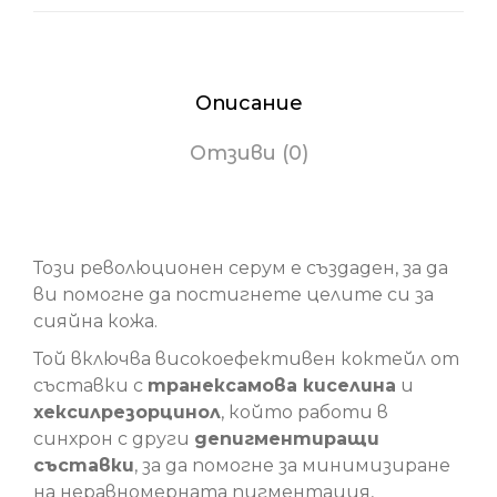
Описание
Отзиви (0)
Diamond Luminous Перфекциониращ серум
Този революционен серум е създаден, за да
ви помогне да постигнете целите си за
сияйна кожа.
Той включва високоефективен коктейл от
съставки с
транексамова киселина
и
хексилрезорцинол
, който работи в
синхрон с други
депигментиращи
съставки
, за да помогне за минимизиране
на неравномерната пигментация,