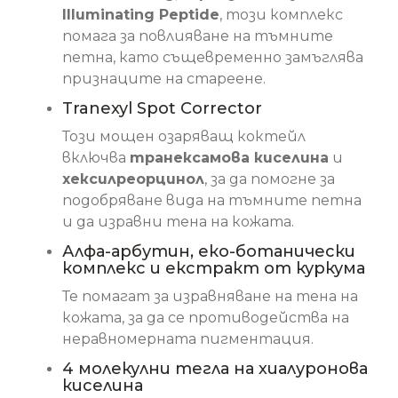
Illuminating Peptide
, този комплекс
помага за повлияване на тъмните
петна, като същевременно замъглява
признаците на стареене.
Tranexyl Spot Corrector
Този мощен озаряващ коктейл
включва
транексамова киселина
и
хексилреорцинол
, за да помогне за
подобряване вида на тъмните петна
и да изравни тена на кожата.
Алфа-арбутин, еко-ботанически
комплекс и екстракт от куркума
Те помагат за изравняване на тена на
кожата, за да се противодейства на
неравномерната пигментация.
4 молекулни тегла на хиалуронова
киселина