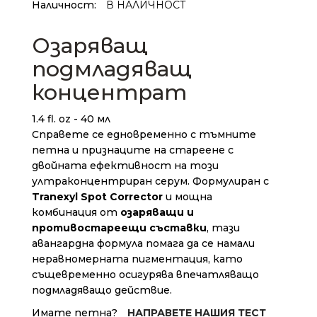
Наличност:
В НАЛИЧНОСТ
Озаряващ
подмладяващ
концентрат
1.4 fl. oz - 40 мл
Справете се едновременно с тъмните
петна и признаците на стареене с
двойната ефективност на този
ултраконцентриран серум. Формулиран с
Tranexyl Spot Corrector
и мощна
комбинация от
озаряващи и
противостареещи съставки
, тази
авангардна формула помага да се намали
неравномерната пигментация, като
същевременно осигурява впечатляващо
подмладяващо действие.
Имате петна?
НАПРАВЕТЕ НАШИЯ ТЕСТ