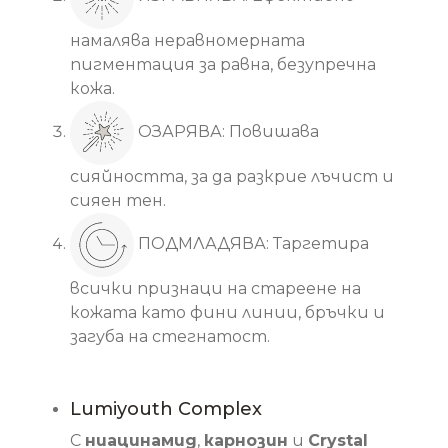
намалява неравномерната
пигментация за равна, безупречна
кожа.
ОЗАРЯВА: Повишава
сияйността, за да разкрие лъчист и
сияен тен.
ПОДМЛАДЯВА: Таргетира
всички признаци на стареене на
кожата като фини линии, бръчки и
загуба на стегнатост.
Основни съставки
Lumiyouth Complex
С
ниацинамид
,
карнозин
и
Crystal