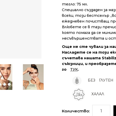
тегло: 75 мл.
Специално създаден за маз
всеки, този бестселър „в
ежедневен почистващ про
Влюбете се в тази пречи
която помага да се мини
несъвършенствата и оста
Още не сте чували за наш
Насладете се на този ек
съчетава нашата Stabiliz
съюзници, и преобразете
го
ТУК
.
БЕЗ
ГЛУТЕН
ХАЛАЛ
Количество: