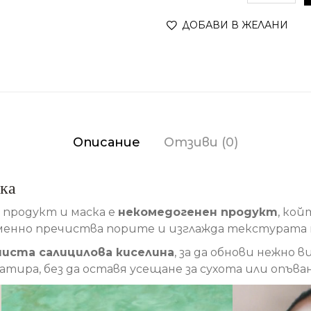
ДОБАВИ В ЖЕЛАНИ
Описание
Отзиви (0)
ка
продукт и маска е
некомедогенен продукт
, кой
менно пречиства порите и изглажда текстурата 
чиста салицилова киселина
, за да обнови нежно 
матира, без да оставя усещане за сухота или опъван