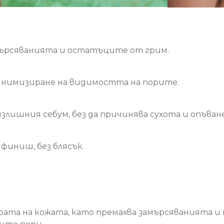
мърсяванията и остатъците от грим.
инимизиране на видимостта на порите.
лишния себум, без да причинява сухота и опъване
финиш, без блясък.
рата на кожата, като премахва замърсяванията и