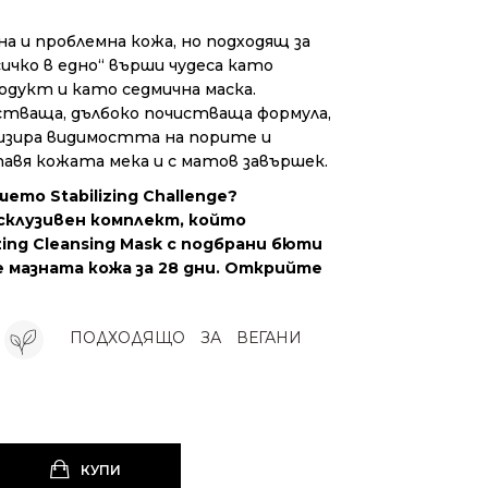
на и проблемна кожа, но подходящ за
сичко в едно“ върши чудеса като
дукт и като седмична маска.
стваща, дълбоко почистваща формула,
мизира видимостта на порите и
вя кожата мека и с матов завършек.
ето Stabilizing Challenge?
склузивен комплект, който
ing Cleansing Mask с подбрани бюти
 мазната кожа за 28 дни. Открийте
ПОДХОДЯЩО
ЗА
ВЕГАНИ
КУПИ