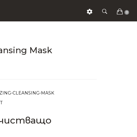
0
eansing Mask
IZING-CLEANSING-MASK
Т
ечистващо