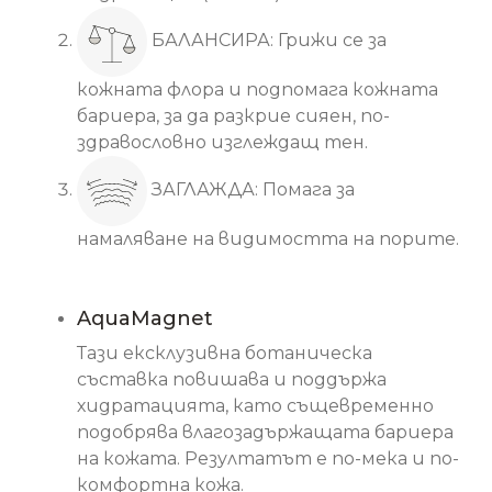
БАЛАНСИРА: Грижи се за
кожната флора и подпомага кожната
бариера, за да разкрие сияен, по-
здравословно изглеждащ тен.
ЗАГЛАЖДА: Помага за
намаляване на видимостта на порите.
Основни съставки
AquaMagnet
Тази ексклузивна ботаническа
съставка повишава и поддържа
хидратацията, като същевременно
подобрява влагозадържащата бариера
на кожата. Резултатът е по-мека и по-
комфортна кожа.