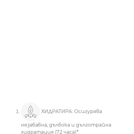
Основни ползи
ХИДРАТИРА: Осигурява
незабавна, дълбока и дълготрайна
хидратация (72 часа)*.