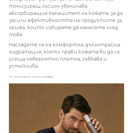
тонизиращ лосион увеличава
абсорбиращия капацитет на кожата, за да
засили ефективността на продуктите за
грижа, които избирате да нанесете след
това.
Насладете се на комфортна, дълготрайна
хидратация, която прави кожата ви да се
усеща невероятно плътна, гъвкава и
устойчива.
*In vivo тест на съставка.