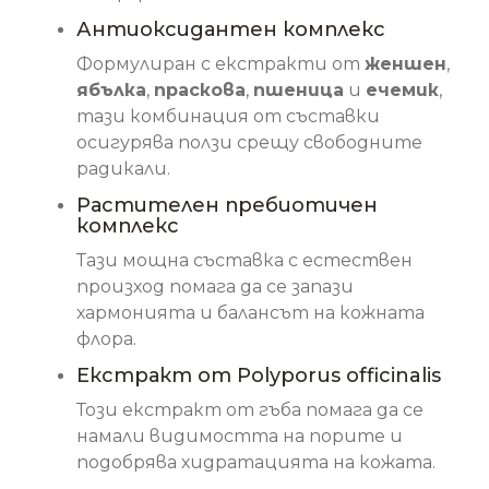
Антиоксидантен комплекс
Формулиран с екстракти от
женшен
,
ябълка
,
праскова
,
пшеница
и
ечемик
,
тази комбинация от съставки
осигурява ползи срещу свободните
радикали.
Растителен пребиотичен
комплекс
Тази мощна съставка с естествен
произход помага да се запази
хармонията и балансът на кожната
флора.
Екстракт от Polyporus officinalis
Този екстракт от гъба помага да се
намали видимостта на порите и
подобрява хидратацията на кожата.