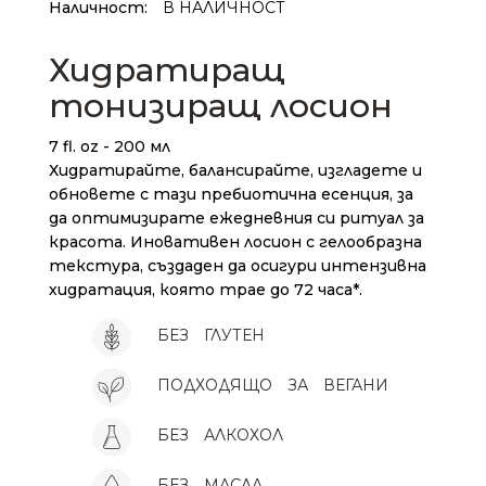
Наличност:
В НАЛИЧНОСТ
Хидратиращ
тонизиращ лосион
7 fl. oz - 200 мл
Хидратирайте, балансирайте, изгладете и
обновете с тази пребиотична есенция, за
да оптимизирате ежедневния си ритуал за
красота. Иновативен лосион с гелообразна
текстура, създаден да осигури интензивна
хидратация, която трае до 72 часа*.
БЕЗ
ГЛУТЕН
ПОДХОДЯЩО
ЗА
ВЕГАНИ
БЕЗ
АЛКОХОЛ
БЕЗ
МАСЛА