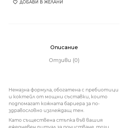
ДОБАВИ В ЖЕЛАНИ
Описание
Отзиви (0)
Хидратираща есенция Diamond Cocoon
Немазна формула, обогатена с пребиотици
и коктейл от мощни съставки, които
подпомагат кожната бариера за по-
здравословно изглеждащ тен.
Като съществена стъпка във вашия
ежедневен ритуал за почистване, този