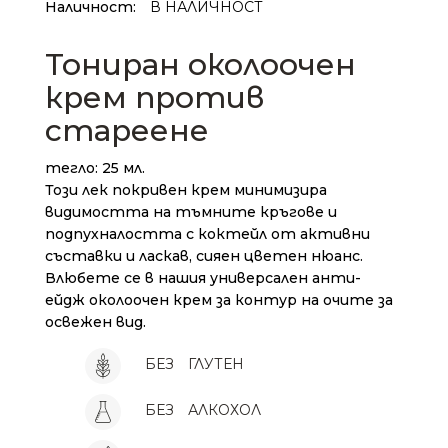
Наличност:
В НАЛИЧНОСТ
Тониран околоочен
крем против
стареене
тегло: 25 мл.
Този лек покривен крем минимизира
видимостта на тъмните кръгове и
подпухналостта с коктейл от активни
съставки и ласкав, сияен цветен нюанс.
Влюбете се в нашия универсален анти-
ейдж околоочен крем за контур на очите за
освежен вид.
БЕЗ
ГЛУТЕН
БЕЗ
АЛКОХОЛ