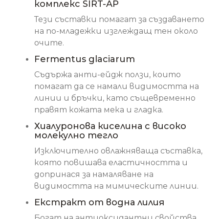
комплекс SIRT-AP
Тези съставки помагат за създаването
на по-младежки изглеждащ тен около
очите.
Fermentus glaciarum
Съдържа анти-ейдж ползи, които
помагат да се намали видимостта на
линии и бръчки, като същевременно
правят кожата мека и гладка.
Хиалуронова киселина с високо
молекулно тегло
Изключително овлажняваща съставка,
която повишава еластичността и
допринася за намаляване на
видимостта на мимическите линии.
Екстракт от водна лилия
Богат на антиоксидантни свойства,