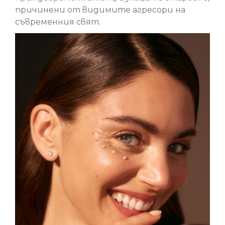
причинени от видимите агресори на
съвременния свят.