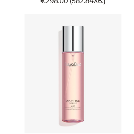
€298.00 (582.84лв.)
КУПИ