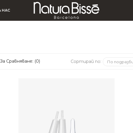
А НАС
За Сравняване: (0)
Сортирай по: