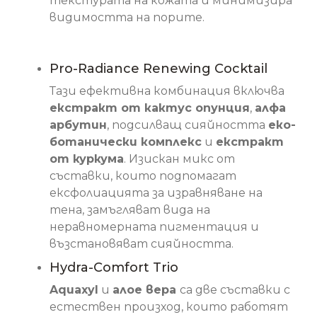
текстурата на кожата и минимизира
видимостта на порите.
Основни съставки
Pro-Radiance Renewing Cocktail
Тази ефективна комбинация включва
екстракт от кактус опунция
,
алфа
арбутин
, подсилващ сияйността
еко-
ботанически комплекс
и
екстракт
от куркума
. Изискан микс от
съставки, които подпомагат
ексфолиацията за изравняване на
тена, замъгляват вида на
неравномерната пигментация и
възстановяват сияйността.
Hydra-Comfort Trio
Aquaxyl
и
алое вера
са две съставки с
естествен произход, които работят