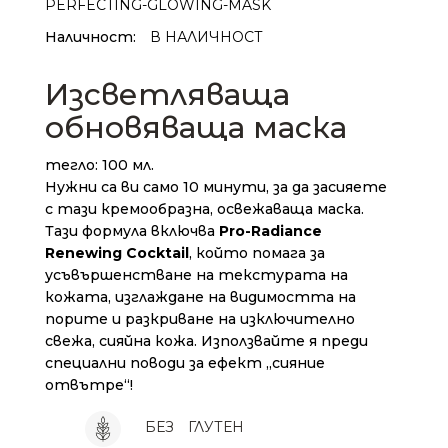
PERFECTING-GLOWING-MASK
Наличност:
В НАЛИЧНОСТ
Изсветляваща
обновяваща маска
тегло: 100 мл.
Нужни са ви само 10 минути, за да засияете
с тази кремообразна, освежаваща маска.
Тази формула включва
Pro-Radiance
Renewing Cocktail
, който помага за
усъвършенстване на текстурата на
кожата, изглаждане на видимостта на
порите и разкриване на изключително
свежа, сияйна кожа. Използвайте я преди
специални поводи за ефект „сияние
отвътре“!
БЕЗ
ГЛУТЕН