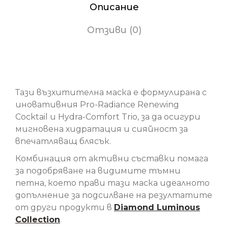
Описание
Отзиви (0)
Diamond Luminous Перфекционираща сияйна
маска
Тази възхитителна маска е формулирана с
иновативния Pro-Radiance Renewing
Cocktail и Hydra-Comfort Trio, за да осигури
мигновена хидратация и сияйност за
впечатляващ блясък.
Комбинация от активни съставки помага
за подобряване на видимите тъмни
петна, което прави тази маска идеалното
допълнение за подсилване на резултатите
от други продукти в
Diamond Luminous
Collection
.