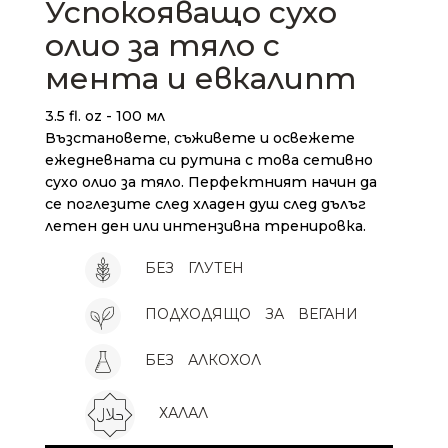
Успокояващо сухо
олио за тяло с
мента и евкалипт
3.5 fl. oz - 100 мл
Възстановете, съживете и освежете
ежедневната си рутина с това сетивно
сухо олио за тяло. Перфектният начин да
се поглезите след хладен душ след дълъг
летен ден или интензивна тренировка.
БЕЗ
ГЛУТЕН
ПОДХОДЯЩО
ЗА
ВЕГАНИ
БЕЗ
АЛКОХОЛ
ХАЛАЛ