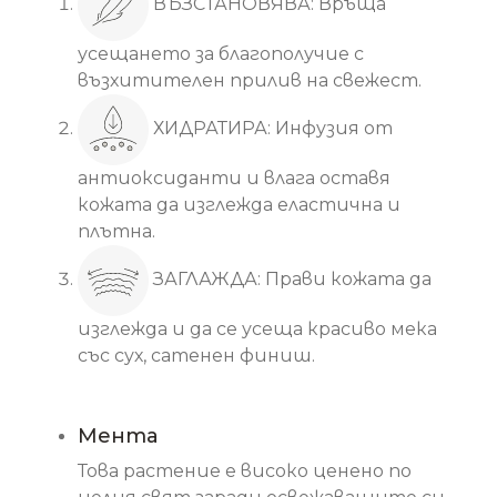
ВЪЗСТАНОВЯВА: Връща
усещането за благополучие с
възхитителен прилив на свежест.
ХИДРАТИРА: Инфузия от
антиоксиданти и влага оставя
кожата да изглежда еластична и
плътна.
ЗАГЛАЖДА: Прави кожата да
изглежда и да се усеща красиво мека
със сух, сатенен финиш.
Основни съставки
Мента
Това растение е високо ценено по