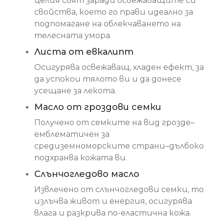
целия свят заради освежаващите си
свойства, което го прави идеално за
подпомагане на облекчаването на
телесната умора.
Листа от евкалипт
Осигурява освежаващ, хладен ефект, за
да успокои тялото ви и да донесе
усещане за лекота.
Масло от гроздови семки
Получено от семките на вид грозде–
емблематичен за
средиземноморските страни–дълбоко
подхранва кожата ви.
Слънчогледово масло
Извлечено от слънчогледови семки, то
излъчва живот и енергия, осигурява
влага и разкрива по-еластична кожа.