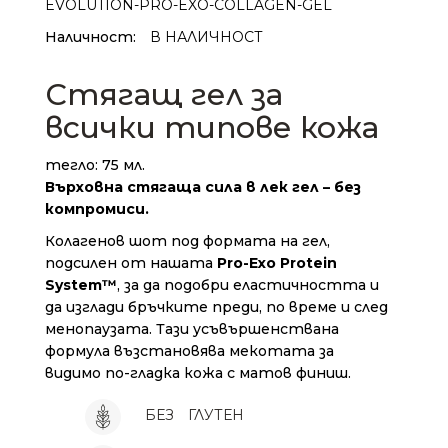
EVOLUTION-PRO-EXO-COLLAGEN-GEL
Наличност:
В НАЛИЧНОСТ
Стягащ гел за
всички типове кожа
тегло: 75 мл.
Върховна стягаща сила в лек гел – без
компромиси.
Колагенов шот под формата на гел,
подсилен от нашата
Pro-Exo Protein
System™
, за да подобри еластичността и
да изглади бръчките преди, по време и след
менопаузата. Тази усъвършенствана
формула възстановява мекотата за
видимо по-гладка кожа с матов финиш.
БЕЗ
ГЛУТЕН