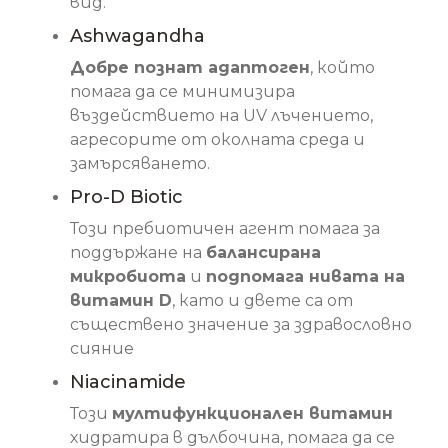
вид.
Ashwagandha
Добре познат адаптоген
, който
помага да се минимизира
въздействието на UV лъчението,
агресорите от околната среда и
замърсяването.
Pro-D Biotic
Този пребиотичен агент помага за
поддържане на
балансирана
микробиота
и
подпомага нивата на
витамин D
, като и двете са от
съществено значение за здравословно
сияние
Niacinamide
Този
мултифункционален витамин
хидратира в дълбочина, помага да се