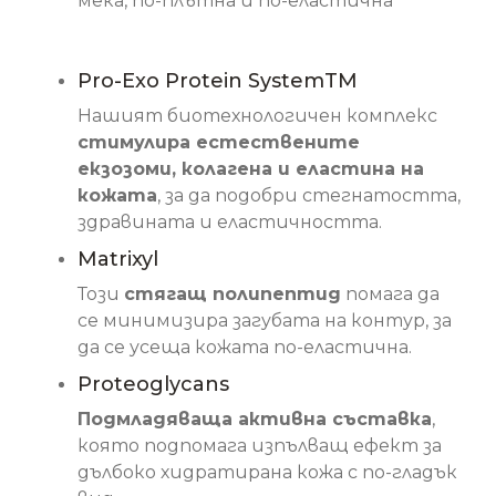
мека, по-плътна и по-еластична
Основни съставки
Pro-Exo Protein SystemTM
Нашият биотехнологичен комплекс
стимулира естествените
екзозоми, колагена и еластина на
кожата
, за да подобри стегнатостта,
здравината и еластичността.
Matrixyl
Този
стягащ полипептид
помага да
се минимизира загубата на контур, за
да се усеща кожата по-еластична.
Proteoglycans
Подмладяваща активна съставка
,
която подпомага изпълващ ефект за
дълбоко хидратирана кожа с по-гладък