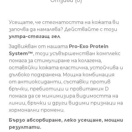
Отзиви (0)
Усещате, че стегнатостта на кожата ви
започва да намалява? Действайте с този
ултра-стягащ гел
.
Задвижван от нашата
Pro-Exo Protein
System™
, този усъвършенстван комплекс
помага за стимулиране на колагена,
оставяйки кожата еластична, устойчива и
дълбоко подхранена. Мощна комбинация
от антиоксиданти, съставки против
бръчки, пребиотици и провитамин D
помага да се минимизира видимостта на
линии, бръчки и други видими признаци на
хормонални промени.
Бързо абсорбиране, леко усещане, мощни
резултати.