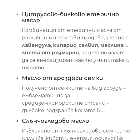
Основни съставки
Цитрусово-билково етерично
масло
Комбинация от етерични масла от
различни цитрусови плодове, заедно с
лавандула
,
кипарис
,
салвия
,
маслина
и
листа от розмарин
, които помагат
да се енергизират както умът, така и
тялото.
Масло от гроздови семки
Получено от семките на вид грозде –
емблематично за
средиземноморските страни –
дълбоко подхранва кожата ви.
Слънчогледово масло
Извлечено от слънчогледови семки, то
излъчва живот и енергия, осигурява