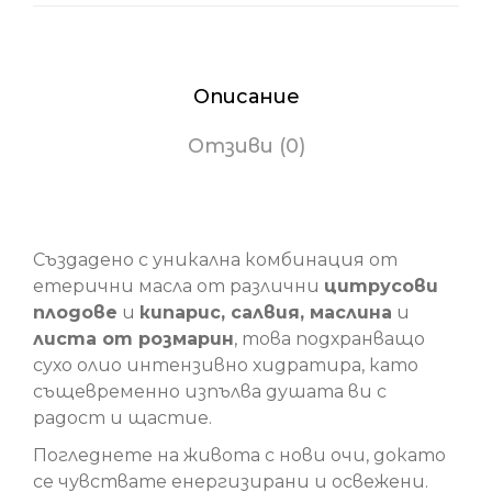
Описание
Отзиви (0)
Сухото олио - Енергизиращо
Създадено с уникална комбинация от
етерични масла от различни
цитрусови
плодове
и
кипарис, салвия, маслина
и
листа от розмарин
, това подхранващо
сухо олио интензивно хидратира, като
същевременно изпълва душата ви с
радост и щастие.
Погледнете на живота с нови очи, докато
се чувствате енергизирани и освежени.