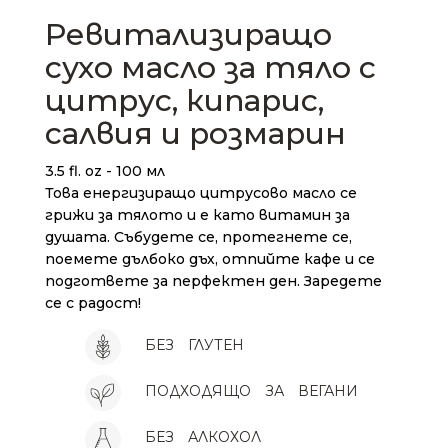
Ревитализиращо
сухо масло за тяло с
цитрус, кипарис,
салвия и розмарин
3.5 fl. oz - 100 мл
Това енергизиращо цитрусово масло се
грижи за тялото и е като витамин за
душата. Събудете се, протегнете се,
поемете дълбоко дъх, отпийте кафе и се
подгответе за перфектен ден. Заредете
се с радост!
БЕЗ
ГЛУТЕН
ПОДХОДЯЩО
ЗА
ВЕГАНИ
БЕЗ
АЛКОХОЛ