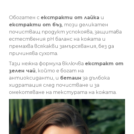
Почистващ продукт за чувствителна кожа
Обогатен с
екстракти от лайка
и
екстракти от бъз
, този деликатен
почистващ продукт успокоява, защитава
естествения pH баланс на кожата и
премахва всякакви замърсявания, без да
причинява сухота.
Тази нежна формула включва
екстракт от
зелен чай
, който е богат на
антиоксиданти, и
бетаин
за дълбока
хидратация след почистване и за
омекотяване на текстурата на кожата.