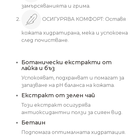
замърсяванията и грима.
ОСИГУРЯВА КОМФОРТ: Оставя
кожата хидратирана, мека и успокоена
след почистване.
Основни съставки
Ботанически екстракти от
лайка и бъз
Успокояват, подхранват и помагат за
запазване на pH баланса на кожата.
Екстракт от зелен чай
Този екстракт осигурява
антиоксидантни ползи за сияен вид.
Бетаин
Подпомага оптималната хидратация.