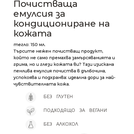
Почистваща
емулсия за
кондициониране на
кожата
тегло: 150 мл.
Търсите нежен почистващ продукт,
който не само премахва замърсяванията и
грима, но и глези кожата ви? Тази изискана
пенлива емулсия почиства в дълбочина,
успокоява и подхранва: идеална дори за най-
чувствителната кожа.
БЕЗ
ГЛУТЕН
ПОДХОДЯЩО
ЗА
ВЕГАНИ
БЕЗ
АЛКОХОЛ