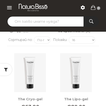
0
За Сравняване: (0)
Сортирай по:
Покажи:
The Cryo-gel
The Lipo-gel