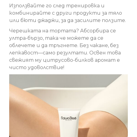
Използвайте го след тренировка и
комбинирайте с други продукти за тяло
или бюти джаджи, за да засилите ползите.
Черешката на тортата? Абсорбира се
ултра-бързо, така че можете да се
облечете и да тръгнете. Без чакане, без
лепкавост—само резултати. Освен това
свежият му цитрусово-билков аромат е
чисто удоволствие!