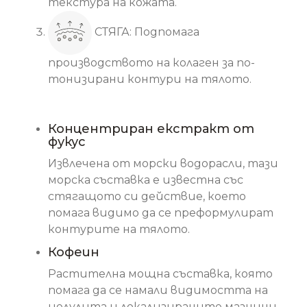
текстура на кожата.
СТЯГА: Подпомага
производството на колаген за по-
тонизирани контури на тялото.
Основни съставки
Концентриран екстракт от
фукус
Извлечена от морски водорасли, тази
морска съставка е известна със
стягащото си действие, което
помага видимо да се преформулират
контурите на тялото.
Кофеин
Растителна мощна съставка, която
помага да се намали видимостта на
целулита и локализираните мазнини.