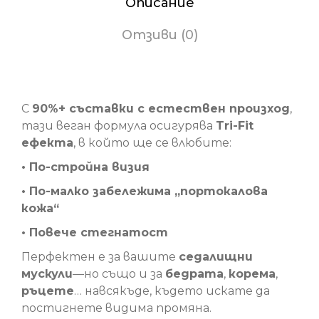
Описание
Отзиви (0)
Diamond Well-Living The Lipo Gel
С
90%+ съставки с естествен произход
,
тази веган формула осигурява
Tri-Fit
ефекта
, в който ще се влюбите:
• По-стройна визия
• По-малко забележима „портокалова
кожа“
• Повече стегнатост
Перфектен е за вашите
седалищни
мускули
—но също и за
бедрата
,
корема
,
ръцете
… навсякъде, където искате да
постигнете видима промяна.