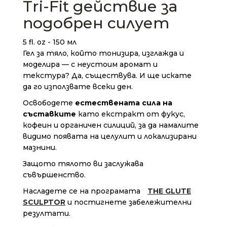
Tri-Fit действие за
подобрен силует
5 fl. oz - 150 мл
Гел за тяло, който тонизира, изглажда и
моделира — с неустоим аромат и
текстура? Да, съществува. И ще искате
да го използвате всеки ден.
Освободете
естествената сила на
съставките
като екстракт от фукус,
кофеин и органичен силиций, за да намалите
видимо появата на целулит и локализирани
мазнини.
Защото тялото ви заслужава
съвършенство.
Насладете се на програмата
THE GLUTE
SCULPTOR
и постигнете забележителни
резултати.